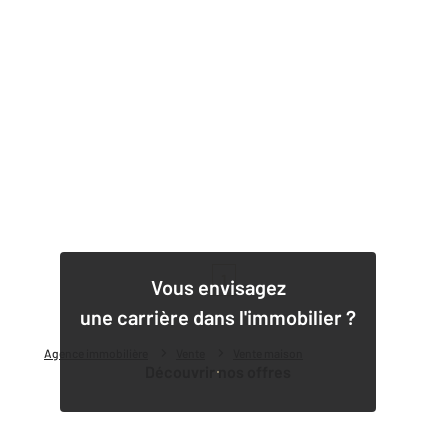
1
Vous envisagez
une carrière dans l'immobilier ?
Agence immobilière
Vente
Vente maison
Découvrir nos offres