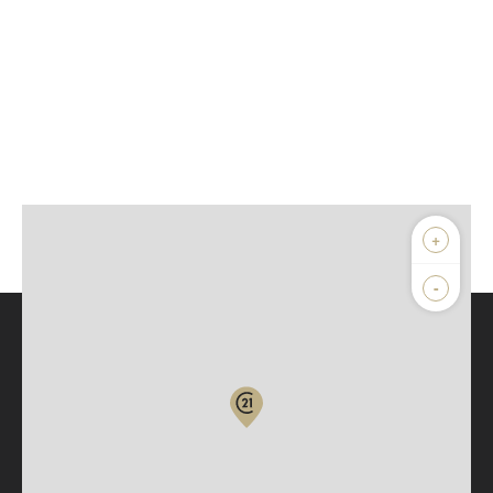
+
-
Parlons de vous, parlons biens
Votre compte :