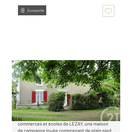
Exclusivité
ST COUTANT 79
2
94 m
, 5 pièces
Ref : 8907
Maison à vendre
45 000 €
A SAINT COUTANT à quelques minutes des
commerces et écoles de LEZAY, une maison
de campagne louée comprenant de plain pied