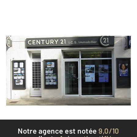
CENTURY 21 I.C.S. Immobilier
11 place Cail
CHEF BOUTONNE - 79110
Envoyer un message
Téléphoner à l'agence
Notre agence est notée
9,0/10