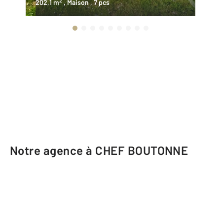
2
202,1 m
, Maison
, 7 pcs
18
Notre agence à CHEF BOUTONNE