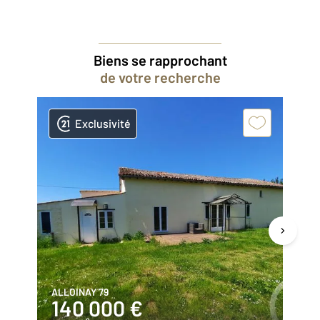
Biens se rapprochant
de votre recherche
Exclusivité
ALLOINAY 79
SE
140 000 €
1