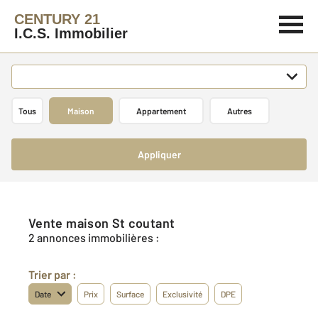
CENTURY 21
I.C.S. Immobilier
Tous
Maison
Appartement
Autres
Appliquer
Vente maison St coutant
2 annonces immobilières :
Trier par :
Date
Prix
Surface
Exclusivité
DPE